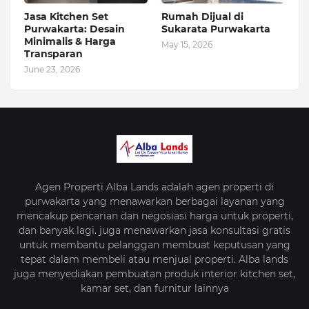
Jasa Kitchen Set
Rumah Dijual di
Purwakarta: Desain
Sukarata Purwakarta
Minimalis & Harga
May 15, 2026
Transparan
June 23, 2026
Agen Properti Alba Lands adalah agen properti di
purwakarta yang menawarkan berbagai layanan yang
mencakup pencarian dan negosiasi harga untuk properti,
dan banyak lagi. juga menawarkan jasa konsultasi gratis
untuk membantu pelanggan membuat keputusan yang
tepat dalam membeli atau menjual properti. Alba lands
juga menyediakan pembuatan produk interior kitchen set,
kamar set, dan furnitur lainnya