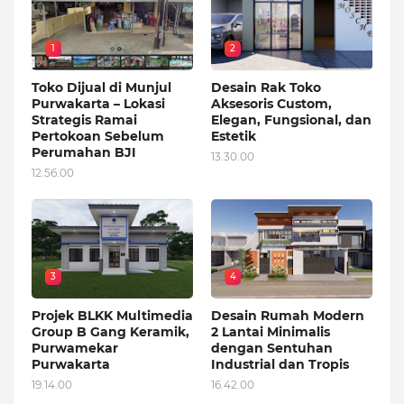
1
2
Toko Dijual di Munjul
Desain Rak Toko
Purwakarta – Lokasi
Aksesoris Custom,
Strategis Ramai
Elegan, Fungsional, dan
Pertokoan Sebelum
Estetik
Perumahan BJI
13.30.00
12.56.00
3
4
Projek BLKK Multimedia
Desain Rumah Modern
Group B Gang Keramik,
2 Lantai Minimalis
Purwamekar
dengan Sentuhan
Purwakarta
Industrial dan Tropis
19.14.00
16.42.00