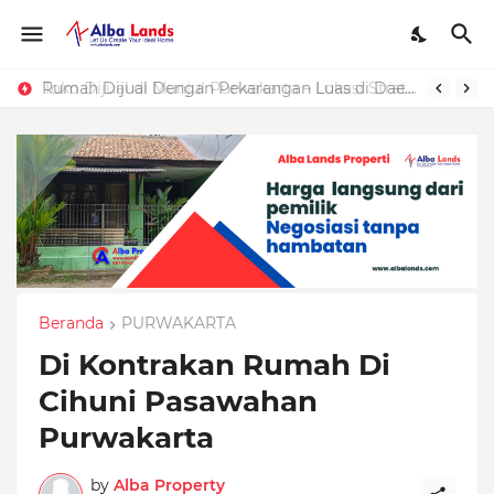
Toko Dijual di Munjul Purwakarta – Lokasi Strategis Ramai Pertokoan Sebelum Perumahan BJI
Rumah Dijual Dengan Pekarangan Luas di Daerah Purwakarta
Beranda
PURWAKARTA
Di Kontrakan Rumah Di
Cihuni Pasawahan
Purwakarta
by
Alba Property