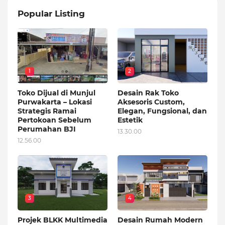
Popular Listing
1
2
Toko Dijual di Munjul
Desain Rak Toko
Purwakarta – Lokasi
Aksesoris Custom,
Strategis Ramai
Elegan, Fungsional, dan
Pertokoan Sebelum
Estetik
Perumahan BJI
13.30.00
12.56.00
3
4
Projek BLKK Multimedia
Desain Rumah Modern