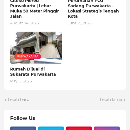
Citeko Plered
Perumahan POJ
Purwakarta | Lebar
Sadang Purwakarta -
Muka 50 Meter Pinggir
Lokasi Strategis Tengah
Jalan
Kota
August 04, 2026
June 25, 2026
PURWAKARTA
Rumah Dijual di
Sukarata Purwakarta
May 15, 2026
Lebih baru
Lebih lama
Follow Us