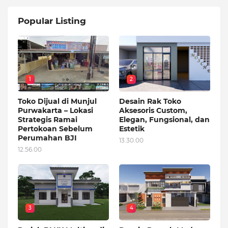
Popular Listing
1
2
Toko Dijual di Munjul
Desain Rak Toko
Purwakarta – Lokasi
Aksesoris Custom,
Strategis Ramai
Elegan, Fungsional, dan
Pertokoan Sebelum
Estetik
Perumahan BJI
13.30.00
12.56.00
3
4