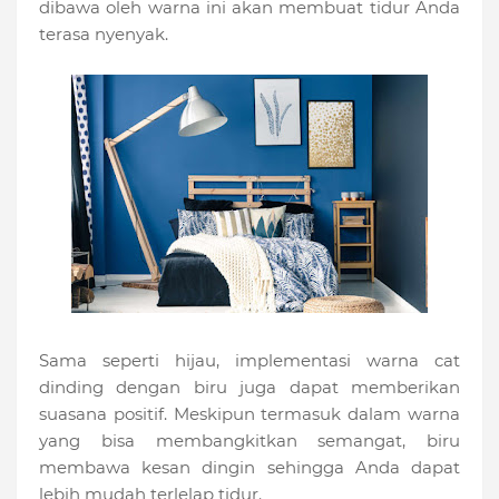
dibawa oleh warna ini akan membuat tidur Anda
terasa nyenyak.
Sama seperti hijau, implementasi warna cat
dinding dengan biru juga dapat memberikan
suasana positif. Meskipun termasuk dalam warna
yang bisa membangkitkan semangat, biru
membawa kesan dingin sehingga Anda dapat
lebih mudah terlelap tidur.