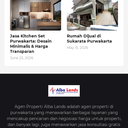
Jasa Kitchen Set
Rumah Dijual di
Purwakarta: Desain
Sukarata Purwakarta
Minimalis & Harga
May 15, 2026
Transparan
June 23, 2026
Agen Properti Alba Lands adalah agen properti di
purwakarta yang menawarkan berbagai layanan yang
mencakup pencarian dan negosiasi harga untuk properti,
dan banyak lagi. juga menawarkan jasa konsultasi gratis