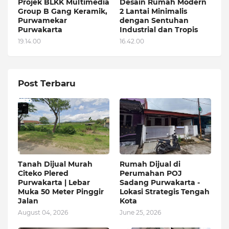
Projek BLKK Multimedia
Desain Rumah Modern
Group B Gang Keramik,
2 Lantai Minimalis
Purwamekar
dengan Sentuhan
Purwakarta
Industrial dan Tropis
19.14.00
16.42.00
Post Terbaru
Tanah Dijual Murah
Rumah Dijual di
Citeko Plered
Perumahan POJ
Purwakarta | Lebar
Sadang Purwakarta -
Muka 50 Meter Pinggir
Lokasi Strategis Tengah
Jalan
Kota
August 04, 2026
June 25, 2026