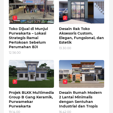
1
2
Toko Dijual di Munjul
Desain Rak Toko
Purwakarta – Lokasi
Aksesoris Custom,
Strategis Ramai
Elegan, Fungsional, dan
Pertokoan Sebelum
Estetik
Perumahan BJI
13.30.00
12.56.00
3
4
Projek BLKK Multimedia
Desain Rumah Modern
Group B Gang Keramik,
2 Lantai Minimalis
Purwamekar
dengan Sentuhan
Purwakarta
Industrial dan Tropis
19.14.00
16.42.00