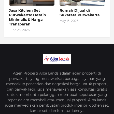
Jasa Kitchen Set
Rumah Dijual di
Purwakarta: Desain
Sukarata Purwakarta
Minimalis & Harga
May 15, 2026
Transparan
June 23, 2026
Agen Properti Alba Lands adalah agen properti di
purwakarta yang menawarkan berbagai layanan yang
mencakup pencarian dan negosiasi harga untuk properti,
dan banyak lagi. juga menawarkan jasa konsultasi gratis
untuk membantu pelanggan membuat keputusan yang
tepat dalam membeli atau menjual properti. Alba lands
juga menyediakan pembuatan produk interior kitchen set,
kamar set, dan furnitur lainnya