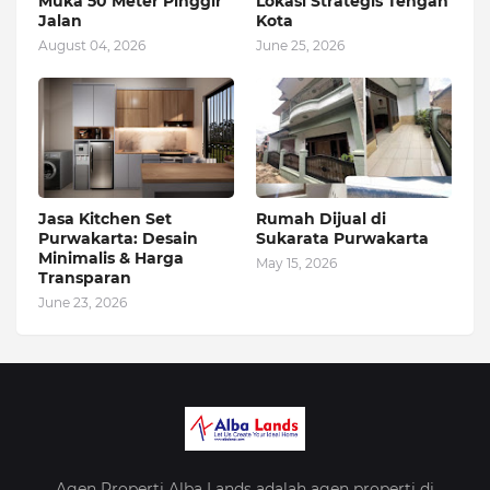
Muka 50 Meter Pinggir
Lokasi Strategis Tengah
Jalan
Kota
August 04, 2026
June 25, 2026
Jasa Kitchen Set
Rumah Dijual di
Purwakarta: Desain
Sukarata Purwakarta
Minimalis & Harga
May 15, 2026
Transparan
June 23, 2026
Agen Properti Alba Lands adalah agen properti di