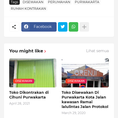
Tags
DISEWAKAN
PERUMAHAN
PURWAKARTA
RUMAH KONTRAKAN
Facebook
You might like
Lihat semua
DISEWAKAN
DISEWAKAN
Toko Dikontrakan di
Toko Disewakan Di
Cihuni Purwakarta
Purwakarta Kota Jalan
kawasan Ramai
April 28, 2021
lalulintas Jalan Protokol
March 29, 2020