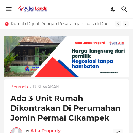
Rumah Dijual Dengan Pekarangan Luas di Daerah Purwakarta
Beranda
DISEWAKAN
Ada 3 Unit Rumah
Dikontrakan Di Perumahan
Jomin Permai Cikampek
by
Alba Property