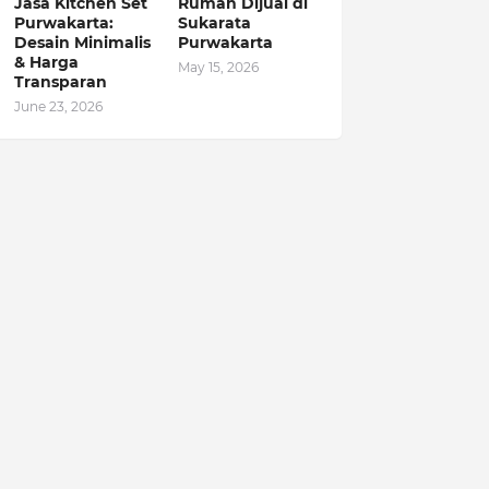
Jasa Kitchen Set
Rumah Dijual di
Purwakarta:
Sukarata
Desain Minimalis
Purwakarta
& Harga
May 15, 2026
Transparan
June 23, 2026