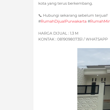
kota yang terus berkembang.
📞 Hubungi sekarang sebelum terjual!
#
RumahDijualPurwakarta
#
RumahMin
HARGA DIJUAL : 1.3 M
KONTAK : 081909807351 / WHATSAPP