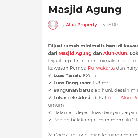
Masjid Agung
by
Alba Property
-
13.28.00
Dijual rumah minimalis baru di kawa
dari
Masjid Agung
dan
Alun-Alun
. Lo
Dijual cepat rumah minimalis modern 2 l
kawasan Pemda
Purwakarta
dan hanya
✔
Luas Tanah:
104 m²
✔
Luas Bangunan:
148 m²
✔
Bangunan baru
siap huni, desain mi
✔
Lokasi eksklusif
dekat
Alun-Alun P
umum
✔ Halaman depan luas dengan pagar mo
✔ Bagian belakang rumah memiliki 2 l
💡 Cocok untuk hunian keluarga maupun