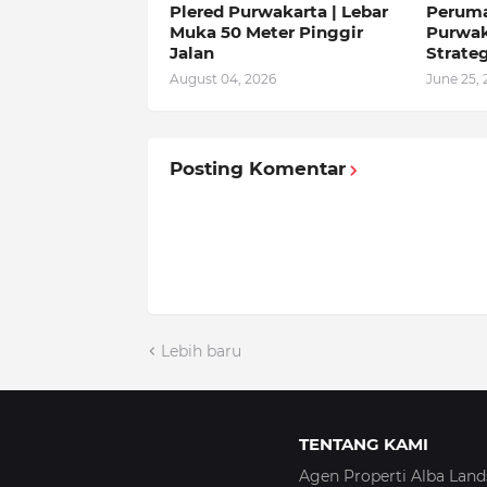
Plered Purwakarta | Lebar
Perum
Muka 50 Meter Pinggir
Purwak
Jalan
Strate
August 04, 2026
June 25, 
Posting Komentar
Lebih baru
TENTANG KAMI
Agen Properti Alba Land