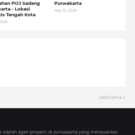
ahan POJ Sadang
Purwakarta
arta - Lokasi
May 15, 2026
gis Tengah Kota
2026
Lebih lama
s adalah agen properti di purwakarta yang menawarkan