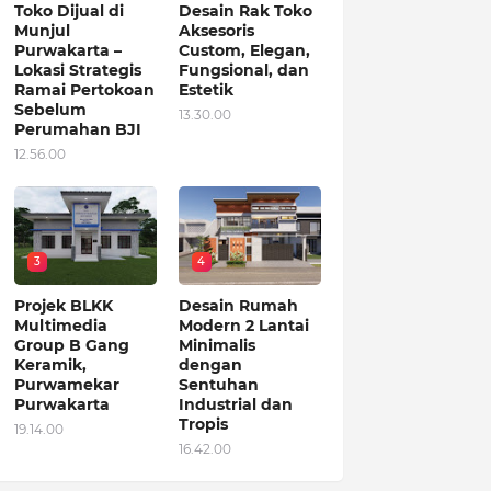
Toko Dijual di
Desain Rak Toko
Munjul
Aksesoris
Purwakarta –
Custom, Elegan,
Lokasi Strategis
Fungsional, dan
Ramai Pertokoan
Estetik
Sebelum
13.30.00
Perumahan BJI
12.56.00
3
4
Projek BLKK
Desain Rumah
Multimedia
Modern 2 Lantai
Group B Gang
Minimalis
Keramik,
dengan
Purwamekar
Sentuhan
Purwakarta
Industrial dan
Tropis
19.14.00
16.42.00